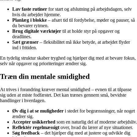
Lav faste rutiner
for start og afslutning på arbejdsdagen, selv
hvis du arbejder hjemme.
Planlæg i blokke
– afsæt tid til fordybelse, møder og pauser, så
du bevarer rytmen.
Brug digitale værktøjer
til at holde styr på opgaver og
deadlines.
Sæt grænser
– fleksibilitet må ikke betyde, at arbejdet flyder
ind i fritiden.
En tydelig struktur skaber tryghed og hjælper dig med at bevare fokus,
selv når opgaver og prioriteringer ændrer sig.
Træn din mentale smidighed
At trives i forandring kræver mental smidighed – evnen til at tilpasse
sig uden at miste fodfæstet. Det kan trænes gennem små, bevidste
handlinger i hverdagen.
Øv dig i at se muligheder
i stedet for begrænsninger, når noget
ændrer sig.
Accepter usikkerhed
som en naturlig del af moderne arbejdsliv.
Reflektér regelmæssigt
over, hvad du lærer af nye situationer.
Søg feedback
– det hjælper dig med at justere og udvikle dig