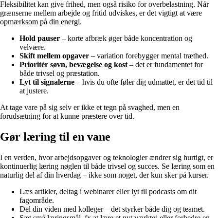
Fleksibilitet kan give frihed, men også risiko for overbelastning. Når
grænserne mellem arbejde og fritid udviskes, er det vigtigt at være
opmærksom på din energi.
Hold pauser
– korte afbræk øger både koncentration og
velvære.
Skift mellem opgaver
– variation forebygger mental træthed.
Prioritér søvn, bevægelse og kost
– det er fundamentet for
både trivsel og præstation.
Lyt til signalerne
– hvis du ofte føler dig udmattet, er det tid til
at justere.
At tage vare på sig selv er ikke et tegn på svaghed, men en
forudsætning for at kunne præstere over tid.
Gør læring til en vane
I en verden, hvor arbejdsopgaver og teknologier ændrer sig hurtigt, er
kontinuerlig læring nøglen til både trivsel og succes. Se læring som en
naturlig del af din hverdag – ikke som noget, der kun sker på kurser.
Læs artikler, deltag i webinarer eller lyt til podcasts om dit
fagområde.
Del din viden med kolleger – det styrker både dig og teamet.
Sæt små læringsmål, fx at lære et nyt værktøj eller forbedre en