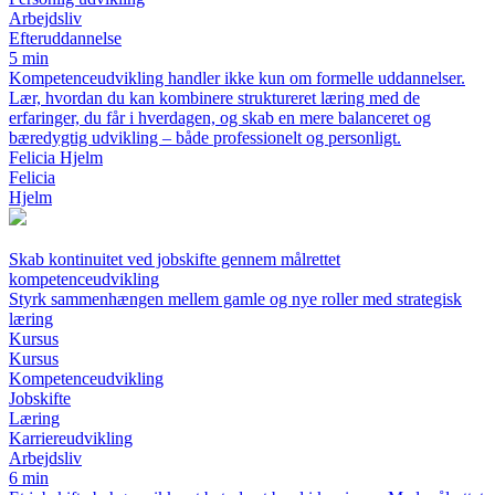
Arbejdsliv
Efteruddannelse
5 min
Kompetenceudvikling handler ikke kun om formelle uddannelser.
Lær, hvordan du kan kombinere struktureret læring med de
erfaringer, du får i hverdagen, og skab en mere balanceret og
bæredygtig udvikling – både professionelt og personligt.
Felicia Hjelm
Felicia
Hjelm
Skab kontinuitet ved jobskifte gennem målrettet
kompetenceudvikling
Styrk sammenhængen mellem gamle og nye roller med strategisk
læring
Kursus
Kursus
Kompetenceudvikling
Jobskifte
Læring
Karriereudvikling
Arbejdsliv
6 min