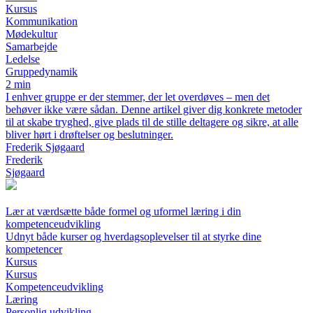
Kursus
Kommunikation
Mødekultur
Samarbejde
Ledelse
Gruppedynamik
2 min
I enhver gruppe er der stemmer, der let overdøves – men det
behøver ikke være sådan. Denne artikel giver dig konkrete metoder
til at skabe tryghed, give plads til de stille deltagere og sikre, at alle
bliver hørt i drøftelser og beslutninger.
Frederik Sjøgaard
Frederik
Sjøgaard
Lær at værdsætte både formel og uformel læring i din
kompetenceudvikling
Udnyt både kurser og hverdagsoplevelser til at styrke dine
kompetencer
Kursus
Kursus
Kompetenceudvikling
Læring
Personlig udvikling