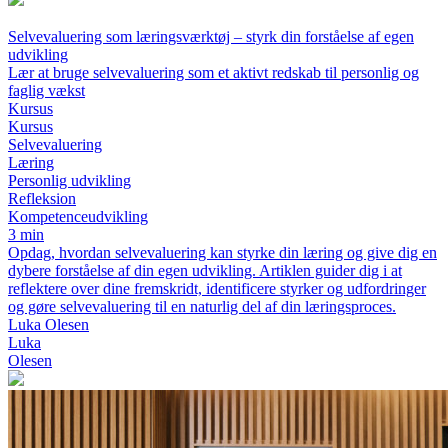
Selvevaluering som læringsværktøj – styrk din forståelse af egen
udvikling
Lær at bruge selvevaluering som et aktivt redskab til personlig og
faglig vækst
Kursus
Kursus
Selvevaluering
Læring
Personlig udvikling
Refleksion
Kompetenceudvikling
3 min
Opdag, hvordan selvevaluering kan styrke din læring og give dig en
dybere forståelse af din egen udvikling. Artiklen guider dig i at
reflektere over dine fremskridt, identificere styrker og udfordringer
og gøre selvevaluering til en naturlig del af din læringsproces.
Luka Olesen
Luka
Olesen