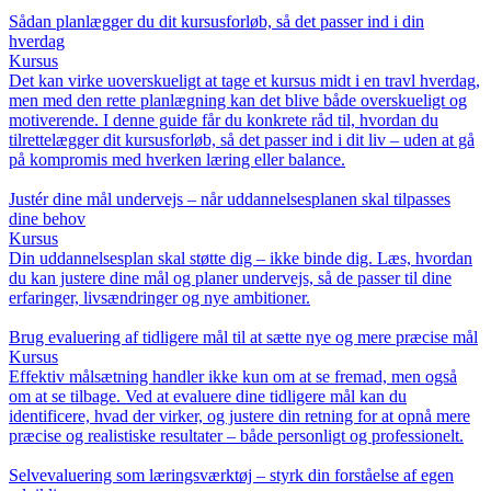
Sådan planlægger du dit kursusforløb, så det passer ind i din
hverdag
Kursus
Det kan virke uoverskueligt at tage et kursus midt i en travl hverdag,
men med den rette planlægning kan det blive både overskueligt og
motiverende. I denne guide får du konkrete råd til, hvordan du
tilrettelægger dit kursusforløb, så det passer ind i dit liv – uden at gå
på kompromis med hverken læring eller balance.
Justér dine mål undervejs – når uddannelsesplanen skal tilpasses
dine behov
Kursus
Din uddannelsesplan skal støtte dig – ikke binde dig. Læs, hvordan
du kan justere dine mål og planer undervejs, så de passer til dine
erfaringer, livsændringer og nye ambitioner.
Brug evaluering af tidligere mål til at sætte nye og mere præcise mål
Kursus
Effektiv målsætning handler ikke kun om at se fremad, men også
om at se tilbage. Ved at evaluere dine tidligere mål kan du
identificere, hvad der virker, og justere din retning for at opnå mere
præcise og realistiske resultater – både personligt og professionelt.
Selvevaluering som læringsværktøj – styrk din forståelse af egen