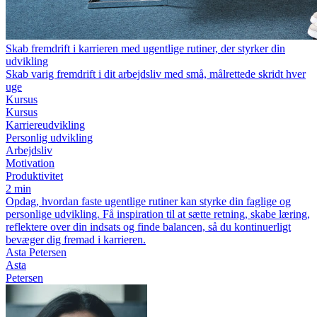
Skab fremdrift i karrieren med ugentlige rutiner, der styrker din
udvikling
Skab varig fremdrift i dit arbejdsliv med små, målrettede skridt hver
uge
Kursus
Kursus
Karriereudvikling
Personlig udvikling
Arbejdsliv
Motivation
Produktivitet
2 min
Opdag, hvordan faste ugentlige rutiner kan styrke din faglige og
personlige udvikling. Få inspiration til at sætte retning, skabe læring,
reflektere over din indsats og finde balancen, så du kontinuerligt
bevæger dig fremad i karrieren.
Asta Petersen
Asta
Petersen