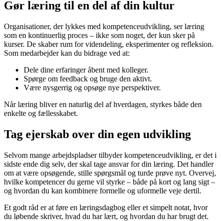
Gør læring til en del af din kultur
Organisationer, der lykkes med kompetenceudvikling, ser læring
som en kontinuerlig proces – ikke som noget, der kun sker på
kurser. De skaber rum for videndeling, eksperimenter og refleksion.
Som medarbejder kan du bidrage ved at:
Dele dine erfaringer åbent med kolleger.
Spørge om feedback og bruge den aktivt.
Være nysgerrig og opsøge nye perspektiver.
Når læring bliver en naturlig del af hverdagen, styrkes både den
enkelte og fællesskabet.
Tag ejerskab over din egen udvikling
Selvom mange arbejdspladser tilbyder kompetenceudvikling, er det i
sidste ende dig selv, der skal tage ansvar for din læring. Det handler
om at være opsøgende, stille spørgsmål og turde prøve nyt. Overvej,
hvilke kompetencer du gerne vil styrke – både på kort og lang sigt –
og hvordan du kan kombinere formelle og uformelle veje dertil.
Et godt råd er at føre en læringsdagbog eller et simpelt notat, hvor
du løbende skriver, hvad du har lært, og hvordan du har brugt det.