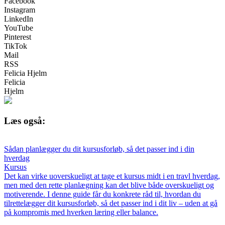
Facebook
Instagram
LinkedIn
YouTube
Pinterest
TikTok
Mail
RSS
Felicia Hjelm
Felicia
Hjelm
Læs også:
Sådan planlægger du dit kursusforløb, så det passer ind i din
hverdag
Kursus
Det kan virke uoverskueligt at tage et kursus midt i en travl hverdag,
men med den rette planlægning kan det blive både overskueligt og
motiverende. I denne guide får du konkrete råd til, hvordan du
tilrettelægger dit kursusforløb, så det passer ind i dit liv – uden at gå
på kompromis med hverken læring eller balance.