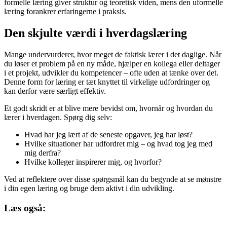
formelle læring giver struktur og teoretisk viden, mens den uformelle
læring forankrer erfaringerne i praksis.
Den skjulte værdi i hverdagslæring
Mange undervurderer, hvor meget de faktisk lærer i det daglige. Når
du løser et problem på en ny måde, hjælper en kollega eller deltager
i et projekt, udvikler du kompetencer – ofte uden at tænke over det.
Denne form for læring er tæt knyttet til virkelige udfordringer og
kan derfor være særligt effektiv.
Et godt skridt er at blive mere bevidst om, hvornår og hvordan du
lærer i hverdagen. Spørg dig selv:
Hvad har jeg lært af de seneste opgaver, jeg har løst?
Hvilke situationer har udfordret mig – og hvad tog jeg med
mig derfra?
Hvilke kolleger inspirerer mig, og hvorfor?
Ved at reflektere over disse spørgsmål kan du begynde at se mønstre
i din egen læring og bruge dem aktivt i din udvikling.
Læs også: