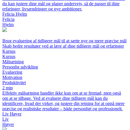
du kan justere dine mål og planer undervejs, så de passer til dine
erfaringer, livsændringer og nye ambitioner.
Felicia Hjelm
Felicia
Hjelm
Brug evaluering af tidligere mål til at sætte nye og mere præcise mål
Skab bedre resultater ved at lære af dine tidligere mål og erfaringer
Kursus
Kursus
Målsætning
Personlig udvikling
Evaluering
Motivation
Produktivitet
2 min
Effektiv målsætning handler ikke kun om at se fremad, men også
om at se tilbage. Ved at evaluere dine tidligere mål kan du
identificere, hvad der virker, og justere din retning for at opnå mere
præcise og realistiske resultater – både personligt og professionelt.
Liv Høyer
Liv
Høyer