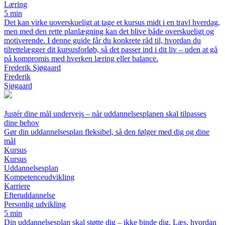
Læring
5 min
Det kan virke uoverskueligt at tage et kursus midt i en travl hverdag,
men med den rette planlægning kan det blive både overskueligt og
motiverende. I denne guide får du konkrete råd til, hvordan du
tilrettelægger dit kursusforløb, så det passer ind i dit liv – uden at gå
på kompromis med hverken læring eller balance.
Frederik Sjøgaard
Frederik
Sjøgaard
Justér dine mål undervejs – når uddannelsesplanen skal tilpasses
dine behov
Gør din uddannelsesplan fleksibel, så den følger med dig og dine
mål
Kursus
Kursus
Uddannelsesplan
Kompetenceudvikling
Karriere
Efteruddannelse
Personlig udvikling
5 min
Din uddannelsesplan skal støtte dig – ikke binde dig. Læs, hvordan