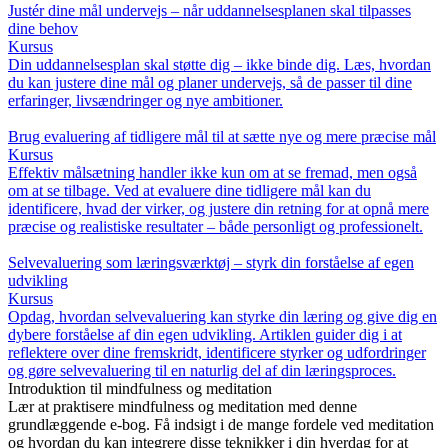
Justér dine mål undervejs – når uddannelsesplanen skal tilpasses
dine behov
Kursus
Din uddannelsesplan skal støtte dig – ikke binde dig. Læs, hvordan
du kan justere dine mål og planer undervejs, så de passer til dine
erfaringer, livsændringer og nye ambitioner.
Brug evaluering af tidligere mål til at sætte nye og mere præcise mål
Kursus
Effektiv målsætning handler ikke kun om at se fremad, men også
om at se tilbage. Ved at evaluere dine tidligere mål kan du
identificere, hvad der virker, og justere din retning for at opnå mere
præcise og realistiske resultater – både personligt og professionelt.
Selvevaluering som læringsværktøj – styrk din forståelse af egen
udvikling
Kursus
Opdag, hvordan selvevaluering kan styrke din læring og give dig en
dybere forståelse af din egen udvikling. Artiklen guider dig i at
reflektere over dine fremskridt, identificere styrker og udfordringer
og gøre selvevaluering til en naturlig del af din læringsproces.
Introduktion til mindfulness og meditation
Lær at praktisere mindfulness og meditation med denne
grundlæggende e-bog. Få indsigt i de mange fordele ved meditation
og hvordan du kan integrere disse teknikker i din hverdag for at