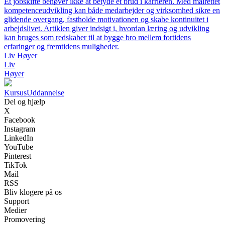
Et jobskifte behøver ikke at betyde et brud i karrieren. Med målrettet
kompetenceudvikling kan både medarbejder og virksomhed sikre en
glidende overgang, fastholde motivationen og skabe kontinuitet i
arbejdslivet. Artiklen giver indsigt i, hvordan læring og udvikling
kan bruges som redskaber til at bygge bro mellem fortidens
erfaringer og fremtidens muligheder.
Liv Høyer
Liv
Høyer
Kursus
Uddannelse
Del og hjælp
X
Facebook
Instagram
LinkedIn
YouTube
Pinterest
TikTok
Mail
RSS
Bliv klogere på os
Support
Medier
Promovering