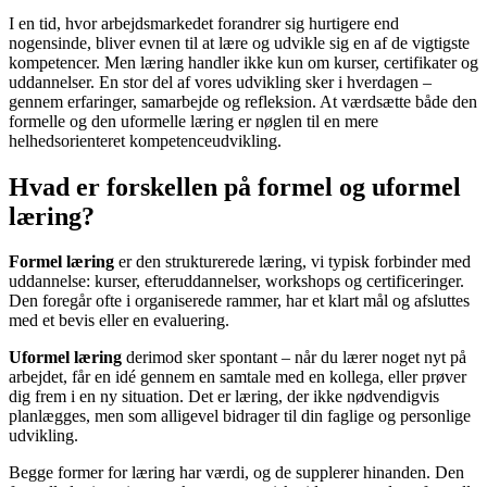
I en tid, hvor arbejdsmarkedet forandrer sig hurtigere end
nogensinde, bliver evnen til at lære og udvikle sig en af de vigtigste
kompetencer. Men læring handler ikke kun om kurser, certifikater og
uddannelser. En stor del af vores udvikling sker i hverdagen –
gennem erfaringer, samarbejde og refleksion. At værdsætte både den
formelle og den uformelle læring er nøglen til en mere
helhedsorienteret kompetenceudvikling.
Hvad er forskellen på formel og uformel
læring?
Formel læring
er den strukturerede læring, vi typisk forbinder med
uddannelse: kurser, efteruddannelser, workshops og certificeringer.
Den foregår ofte i organiserede rammer, har et klart mål og afsluttes
med et bevis eller en evaluering.
Uformel læring
derimod sker spontant – når du lærer noget nyt på
arbejdet, får en idé gennem en samtale med en kollega, eller prøver
dig frem i en ny situation. Det er læring, der ikke nødvendigvis
planlægges, men som alligevel bidrager til din faglige og personlige
udvikling.
Begge former for læring har værdi, og de supplerer hinanden. Den