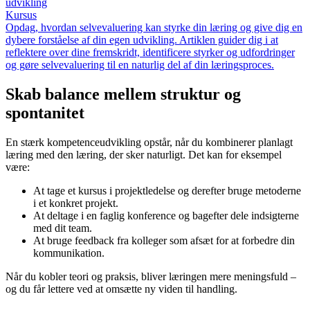
udvikling
Kursus
Opdag, hvordan selvevaluering kan styrke din læring og give dig en
dybere forståelse af din egen udvikling. Artiklen guider dig i at
reflektere over dine fremskridt, identificere styrker og udfordringer
og gøre selvevaluering til en naturlig del af din læringsproces.
Skab balance mellem struktur og
spontanitet
En stærk kompetenceudvikling opstår, når du kombinerer planlagt
læring med den læring, der sker naturligt. Det kan for eksempel
være:
At tage et kursus i projektledelse og derefter bruge metoderne
i et konkret projekt.
At deltage i en faglig konference og bagefter dele indsigterne
med dit team.
At bruge feedback fra kolleger som afsæt for at forbedre din
kommunikation.
Når du kobler teori og praksis, bliver læringen mere meningsfuld –
og du får lettere ved at omsætte ny viden til handling.